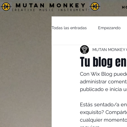
MUTAN MONKEY
H
CREATIVE MUSIC INSTRUMENTS
Todas las entradas
Empezando
MUTAN MONKEY Cre
Tu blog en
Con Wix Blog puedes
administrar comenta
publicado e inicia 
Estás sentado/a en 
exquisito? Compárt
cualquier momento y