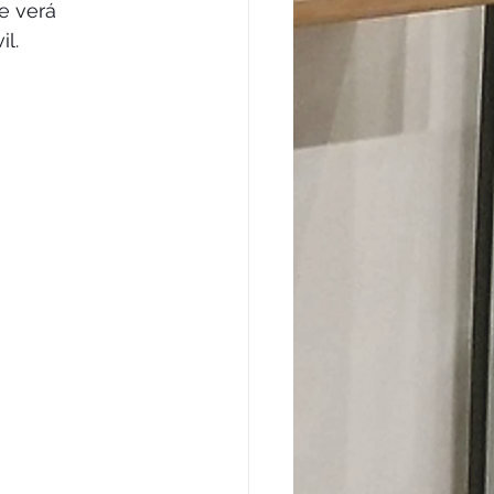
e verá 
l.