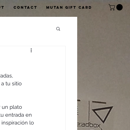
UT
CONTACT
Mutan Gift card
adas, 
 tu sitio 
 un plato 
u entrada en 
inspiración lo 