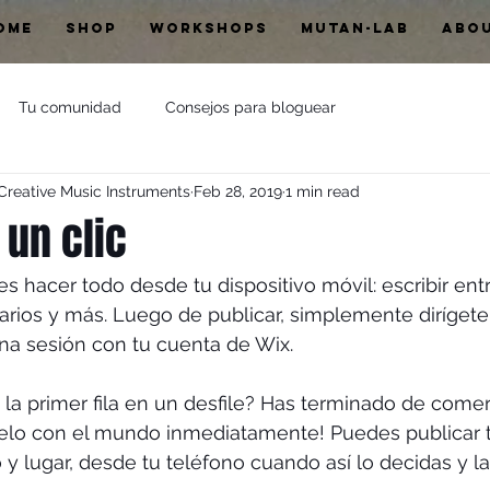
OME
SHOP
WORKSHOPS
MUTAN-LAB
ABO
Tu comunidad
Consejos para bloguear
ative Music Instruments
Feb 28, 2019
1 min read
 un clic
 hacer todo desde tu dispositivo móvil: escribir entr
rios y más. Luego de publicar, simplemente dirígete a
una sesión con tu cuenta de Wix.
la primer fila en un desfile? Has terminado de comer
elo con el mundo inmediatamente! Puedes publicar t
 lugar, desde tu teléfono cuando así lo decidas y la 